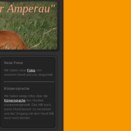
 Amperau"
Neue Fotos
Wir haben neue
Fotos
von
unserem Hund und uns eingestellt.
Körpersprache
Wir haben einige Infos über die
Körpersprache
des Hundes
zusammengestellt. Das hilft euch,
euren Hund besser zu verstehen
und der Umgang mit dem Hund fällt
euch noch leichter.