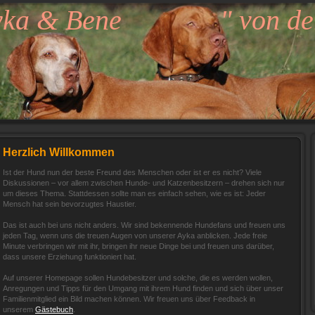
yka & Bene " von der
Herzlich Willkommen
Ist der Hund nun der beste Freund des Menschen oder ist er es nicht? Viele
Diskussionen – vor allem zwischen Hunde- und Katzenbesitzern – drehen sich nur
um dieses Thema. Stattdessen sollte man es einfach sehen, wie es ist: Jeder
Mensch hat sein bevorzugtes Haustier.
Das ist auch bei uns nicht anders. Wir sind bekennende Hundefans und freuen uns
jeden Tag, wenn uns die treuen Augen von unserer Ayka anblicken. Jede freie
Minute verbringen wir mit ihr, bringen ihr neue Dinge bei und freuen uns darüber,
dass unsere Erziehung funktioniert hat.
Auf unserer Homepage sollen Hundebesitzer und solche, die es werden wollen,
Anregungen und Tipps für den Umgang mit ihrem Hund finden und sich über unser
Familienmitglied ein Bild machen können. Wir freuen uns über Feedback in
unserem
Gästebuch
.