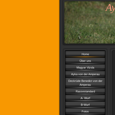
A
Home
Über uns
Magyar Vizsla
Ayka von der Amperau
Deckrüde Benedict von der
Amperau
Rassestandard
A- Wurf
B-Wurf
Fotos